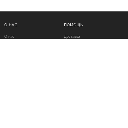
О НАС
ПОМОЩЬ
О нас
Доставка
Политика безопасности
Оплата
Условия соглашения
Возвраты
Контакты
Карта сайта
МЫ В СЕТИ
Вконтакте
Инстаграм
СПЕЦТЕХНИК.РУ